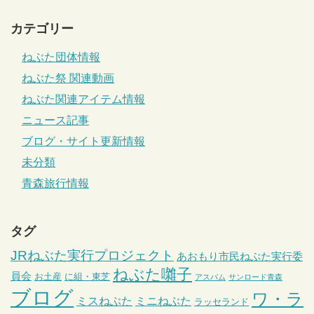
カテゴリー
ねぶた団体情報
ねぶた祭 関連動画
ねぶた関連アイテム情報
ニュース記事
ブログ・サイト更新情報
未分類
青森旅行情報
タグ
JRねぶた実行プロジェクト
あおもり市民ねぶた実行委
ねぶた囃子
員会
お土産
に組・東芝
アスパム
サンロード青森
ブログ
ワ・ラ
ミスねぶた
ミニねぶた
ラッセランド