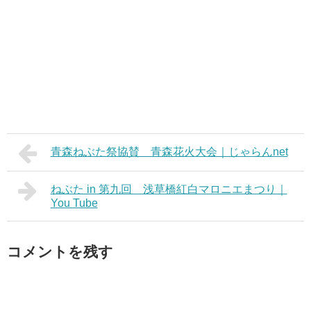
青森ねぶた祭協賛 青森花火大会｜じゃらんnet
ねぶた in 第九回 浅草橋紅白マロニエまつり｜
You Tube
コメントを残す