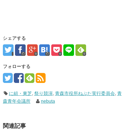
シェアする
0
0
0
フォローする
に組・東芝
,
祭り競演
,
青森市役所ねぶた実行委員会
,
青
森青年会議所
nebuta
関連記事