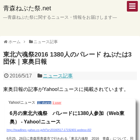
青森ねぶた祭.net
―青森ねぶた祭に関するニュース・情報をお届けします―
ホーム
ニュース記事
東北六魂祭2016 1380人のパレード ねぶたは3
団体｜東奥日報
2016/5/17
ニュース記事
東奥日報の記事がYahoo!ニュースに掲載されています。
Yahoo!ニュース
11 shares
1 user
6月の東北六魂祭 パレードに1380人参加（Web東
奥） - Yahoo!ニュース
http://headlines.yahoo.co.jp/hl?a=20160517-17192401-webtoo-l02
6月25、26日に青森県青森市で行われる「東北六魂祭 2016 青森」について、同